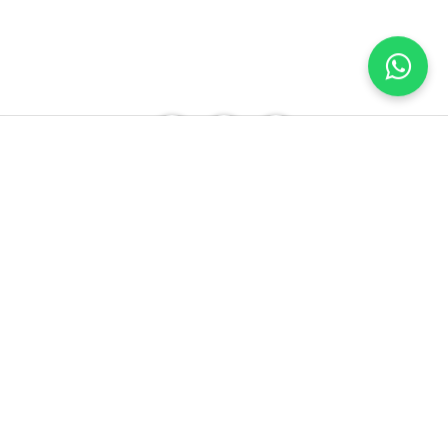
+57 3164911077
info@ovii.com.co
CALLE 48 65 68, MEDELLIN, Antioquia